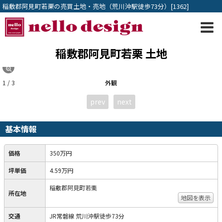
稲敷郡阿見町若栗の売買土地・売地（荒川沖駅徒歩73分）[1362]
稲敷郡阿見町若栗 土地
1 / 3
外観
prev
next
基本情報
価格
350万円
坪単価
4.59万円
稲敷郡阿見町若栗
所在地
地図を表示
交通
JR常磐線 荒川沖駅徒歩73分