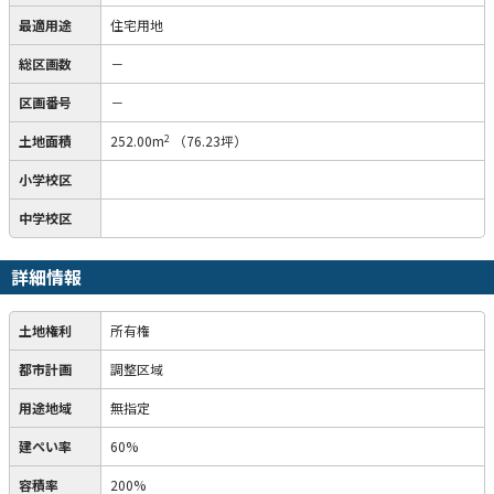
最適用途
住宅用地
総区画数
－
区画番号
－
2
土地面積
252.00m
（76.23坪）
小学校区
中学校区
詳細情報
土地権利
所有権
都市計画
調整区域
用途地域
無指定
建ぺい率
60%
容積率
200%