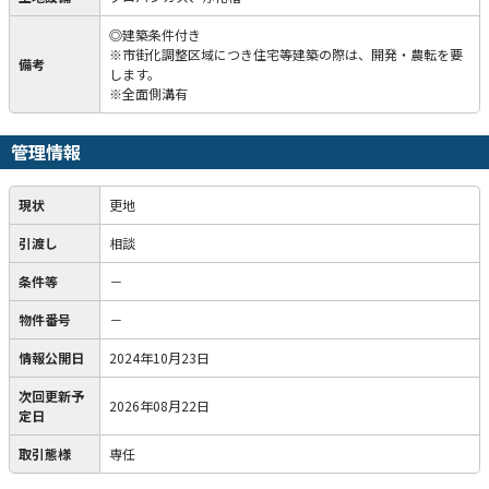
◎建築条件付き
※市街化調整区域につき住宅等建築の際は、開発・農転を要
備考
します。
※全面側溝有
管理情報
現状
更地
引渡し
相談
条件等
－
物件番号
－
情報公開日
2024年10月23日
次回更新予
2026年08月22日
定日
取引態様
専任