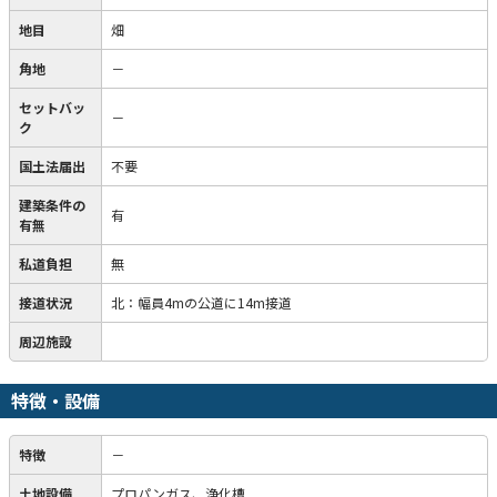
地目
畑
角地
－
セットバッ
－
ク
国土法届出
不要
建築条件の
有
有無
私道負担
無
接道状況
北：幅員4mの公道に14m接道
周辺施設
特徴・設備
特徴
－
土地設備
プロパンガス、浄化槽