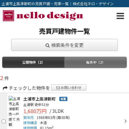
土浦市上高津新町の売買戸建・売家一覧｜株式会社ネロ・デザイン
売買戸建物件一覧
検索条件を変更
公開物件（2）
販売中（2）
2
件
チェックした物件を
お問い合わせ
土浦市上高津新町
新着
土浦駅
徒歩51分
1,680万円
/ 3LDK
築年月
1988年03月
(築38年)
建物構造
木造
2
建物面積
81.15m