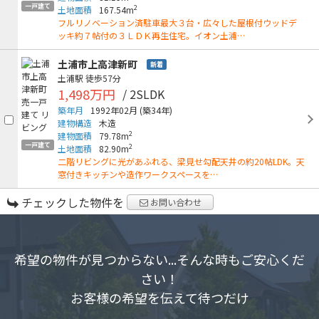
一戸建て
2
土地面積
167.54m
フルリノベーション済駐車最大３台・広々した屋根付ウッドデ
ッキ約７帖付の３ＬＤＫ再生住宅。イオン土浦…
土浦市上高津新町
新着
土浦駅
徒歩57分
1,498万円
/ 2SLDK
築年月
1992年02月
(築34年)
建物構造
木造
2
建物面積
79.78m
一戸建て
2
土地面積
82.90m
二階リビングに光があふれる、梁見せ勾配天井の約20帖LDK。天
窓付きキッチンや造作ワークスペースを…
チェックした物件を
お問い合わせ
希望の物件が見つからない...そんな時もご安心くだ
さい！
お客様の希望を伝えて待つだけ