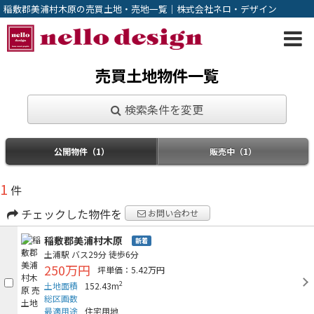
稲敷郡美浦村木原の売買土地・売地一覧｜株式会社ネロ・デザイン
売買土地物件一覧
検索条件を変更
公開物件（1）
販売中（1）
1
件
チェックした物件を
お問い合わせ
稲敷郡美浦村木原
新着
土浦駅
バス29分
徒歩6分
250万円
坪単価：5.42万円
2
土地面積
152.43m
総区画数
最適用途
住宅用地