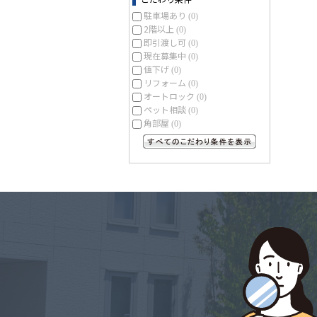
駐車場あり
(0)
2階以上
(0)
即引渡し可
(0)
現在募集中
(0)
値下げ
(0)
リフォーム
(0)
オートロック
(0)
ペット相談
(0)
角部屋
(0)
すべてのこだわり条件を見る