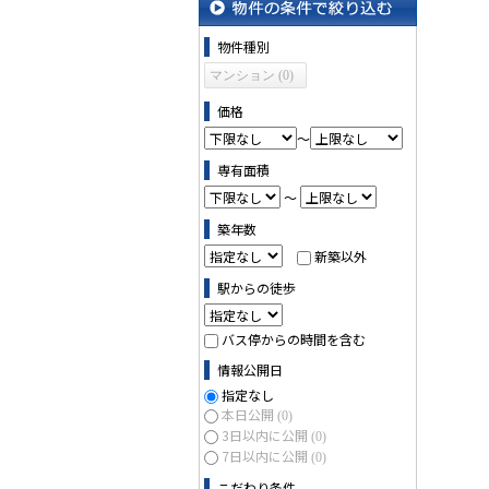
物件の条件で絞り込む
物件種別
マンション (0)
価格
～
専有面積
～
築年数
新築以外
駅からの徒歩
バス停からの時間を含む
情報公開日
指定なし
本日公開
(0)
3日以内に公開
(0)
7日以内に公開
(0)
こだわり条件